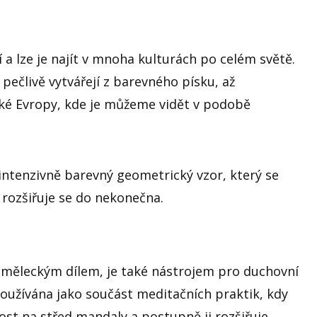
etí a lze je najít v mnoha kulturách po celém světě.
 pečlivě vytvářejí z barevného písku, až
ěké Evropy, kde je můžeme vidět v podobě
 intenzivně barevný geometrický vzor, který se
a rozšiřuje se do nekonečna.
měleckým dílem, je také nástrojem pro duchovní
používána jako součást meditačních praktik, kdy
ost na střed mandaly a postupně ji rozšiřuje