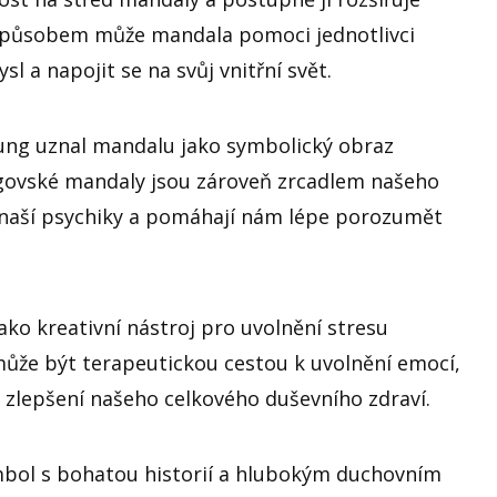
o způsobem může mandala pomoci jednotlivci
l a napojit se na svůj vnitřní svět.
Jung uznal mandalu jako symbolický obraz
ngovské mandaly jsou zároveň zrcadlem našeho
y naší psychiky a pomáhají nám lépe porozumět
ko kreativní nástroj pro uvolnění stresu
může být terapeutickou cestou k uvolnění emocí,
 zlepšení našeho celkového duševního zdraví.
bol s bohatou historií a hlubokým duchovním