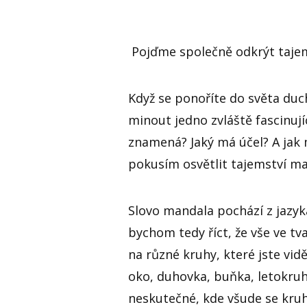
Pojďme společně odkrýt taje
Když se ponoříte do světa du
minout jedno zvláště fascinujíc
znamená? Jaký má účel? A jak 
pokusím osvětlit tajemství ma
Slovo mandala pochází z jazyk
bychom tedy říct, že vše ve t
na různé kruhy, které jste vidě
oko, duhovka, buňka, letokruh
neskutečné, kde všude se kruh