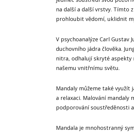
na další a další vrstvy. Tímt
prohloubit vědomí, uklidnit mys
V psychoanalýze Carl Gustav 
duchovního jádra člověka. Ju
nitra, odhalují skryté aspekt
našemu vnitřnímu světu.
Mandaly můžeme také využít ja
a relaxaci. Malování mandaly 
podporování soustředěnosti a
Mandala je mnohostranný sym