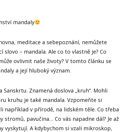
mství mandaly
chovna, meditace a sebepoznání, nemůžete
í slovo – mandala. Ale co to vlastně je? Co
může ovlivnit naše životy? V tomto článku se
ndaly a její hluboký význam.
a Sanskrtu. Znamená doslova „kruh“. Mohli
varu kruhu je také mandala. Vzpomeňte si
li například v přírodě, na lidském těle. Co třeba
y stromů, pavučina… Co vás napadne dál? Je až
y vyskytují. A kdybychom si vzali mikroskop,