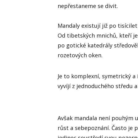
nepřestaneme se divit.
Mandaly existují již po tisícil
Od tibetských mnichů, kteří je
po gotické katedrály středov
rozetových oken.
Je to komplexní, symetrický a
vyvíjí z jednoduchého středu 
Avšak mandala není pouhým u
růst a sebepoznání. Často je 
jedinec soustředí svou pozorn