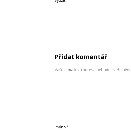
využití…
Přidat komentář
Vaše e-mailová adresa nebude zveřejněna
Jméno
*